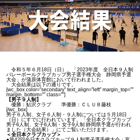
令和５年６月18日（日）、「2023年度 全日本９人制
バレーボールクラブカップ男子選手権大会 静岡県予選
大会」が蒲原体育館において行われました。
大会結果は以下の通りです。
[wc_box color=”secondary” text_align=”left” margin_top=””
margin_bottom=”” class=””]
【男子９人制】
優勝：鮎沢クラブ 準優勝：ＣＬＵＢ藤枝
[/wc_box]
男子６人制、女子６人制・９人制については５月18日
（日）にすでに行われています。「
全日本クラブカップ
男子6人制、女子6人制・女子9人制 静岡県予選が行われ
ました（大会結果）
」にてご覧いただけます。
＜全日本クラブカップ＞
●第42回全日本クラブカップ９人制男子選手権大会：富