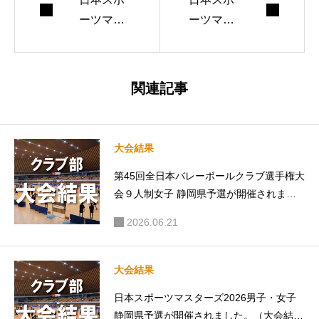
ーツマス
ーツマス
ターズ20
ターズ20
23 静岡県
23 静岡県
予選大会
予選大会
関連記事
の組合せ
が行われ
について
ました。
（大会結
大会結果
果）
第45回全日本バレーボールクラブ選手権大
会９人制女子 静岡県予選が開催されまし
た。（大会結果）
2026.06.21
大会結果
日本スポーツマスターズ2026男子・女子
静岡県予選が開催されました。（大会結