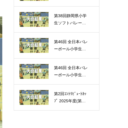
ール連盟小学生大
が開催されました
第38回静岡県小学
（大会結果）
生ソフトバレーボ
ール大会 各地区
大会が開催されま
第46回 全日本バレ
した（大会結果）
ーボール小学生大
会 静岡県予選が開
催されました。
第46回 全日本バレ
（大会結果）
ーボール小学生大
会 各地区予選が行
われました。（大
第2回ｺﾝﾄﾘﾋﾞｭｰﾄｶｯ
会結果）
ﾌﾟ 2025年度(第27
回)東海小学生バレ
ーボール連盟新人
大会が開催されま