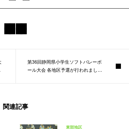
大
第36回静岡県小学生ソフトバレーボ
大
ール大会 各地区予選が行われました
（大会結果）
関連記事
東部地区