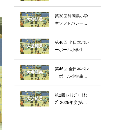
ール連盟小学生大
が開催されました
第38回静岡県小学
（大会結果）
生ソフトバレーボ
ール大会 各地区
大会が開催されま
第46回 全日本バレ
した（大会結果）
ーボール小学生大
会 静岡県予選が開
催されました。
第46回 全日本バレ
（大会結果）
ーボール小学生大
会 各地区予選が行
われました。（大
第2回ｺﾝﾄﾘﾋﾞｭｰﾄｶｯ
会結果）
ﾌﾟ 2025年度(第27
回)東海小学生バレ
ーボール連盟新人
大会が開催されま