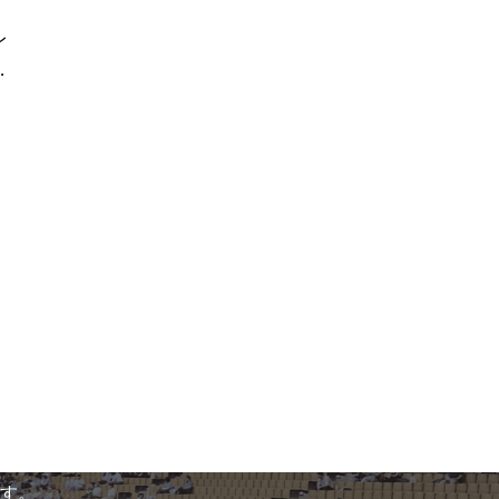
レ
開
す。