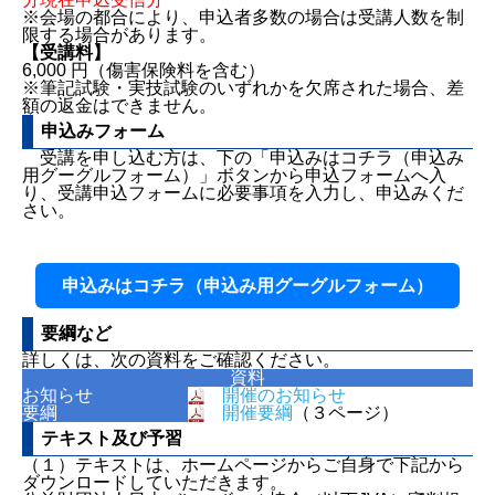
※会場の都合により、申込者多数の場合は受講人数を制
限する場合があります。
【受講料】
6,000 円（傷害保険料を含む）
※筆記試験・実技試験のいずれかを欠席された場合、差
額の返金はできません。
申込みフォーム
受講を申し込む方は、下の「申込みはコチラ（申込み
用グーグルフォーム）」ボタンから申込フォームへ入
り、受講申込フォームに必要事項を入力し、申込みくだ
さい。
申込みはコチラ（申込み用グーグルフォーム）
要綱など
詳しくは、次の資料をご確認ください。
資料
お知らせ
開催のお知らせ
要綱
開催要綱
（３ページ）
テキスト及び予習
（１）テキストは、ホームページからご自身で下記から
ダウンロードしていただきます。