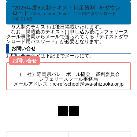
テキスト及び予習
“2025年度6人制テキスト補足資料” をダウン
テキスト
ロード
2025_referee_6.pdf – 113 回のダウンロード –
お問い合せ
348.51 KB
９人制のテキストは後日掲載いたします。
なお、掲載後のテキストは申し込み後にレフェリース
クール事務局からメールで送られてくる『テキストダウ
ンロード用パスワード』が必要となります。
お問い合せ
お問い合せなどは下記までメールにて。
お問い合せ
（一社）静岡県バレーボール協会 審判委員会
レフェリースクール事務局
メールアドレス：rc-ref-school@sva-shizuoka.or.jp