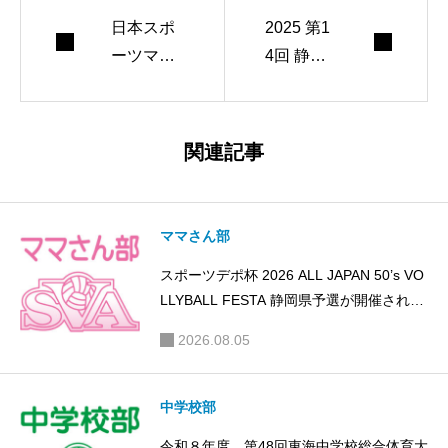
日本スポ
2025 第1
ーツマス
4回 静岡
ターズ20
県ビーチ
25男子 静
バレーボ
岡県予選
ールジュ
関連記事
大会が行
ニア選手
われまし
権大会が
た（大会
開催され
ママさん部
結果）
ました
スポーツデポ杯 2026 ALL JAPAN 50’s VO
（大会結
LLYBALL FESTA 静岡県予選が開催されま
果）
した。（大会結果）
2026.08.05
中学校部
令和８年度 第48回東海中学校総合体育大