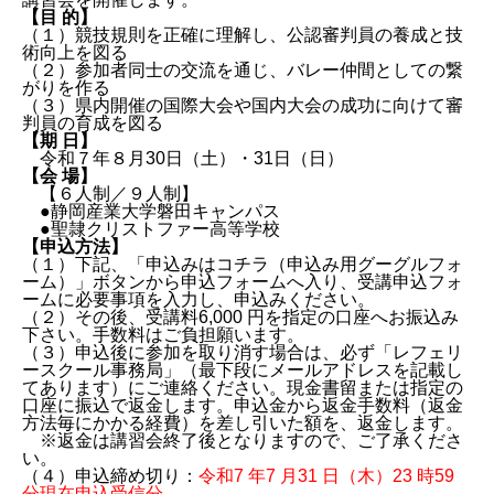
【目 的】
（１）競技規則を正確に理解し、公認審判員の養成と技
術向上を図る
（２）参加者同士の交流を通じ、バレー仲間としての繋
がりを作る
（３）県内開催の国際大会や国内大会の成功に向けて審
判員の育成を図る
【期 日】
令和７年８月30日（土）・31日（日）
【会 場】
【６人制／９人制】
●静岡産業大学磐田キャンパス
●聖隷クリストファー高等学校
【申込方法】
（１）下記、「申込みはコチラ（申込み用グーグルフォ
ーム）」ボタンから申込フォームへ入り、受講申込フォ
ームに必要事項を入力し、申込みください。
（２）その後、受講料6,000 円を指定の口座へお振込み
下さい。手数料はご負担願います。
（３）申込後に参加を取り消す場合は、必ず「レフェリ
ースクール事務局」（最下段にメールアドレスを記載し
てあります）にご連絡ください。現金書留または指定の
口座に振込で返金します。申込金から返金手数料（返金
方法毎にかかる経費）を差し引いた額を、返金します。
※返金は講習会終了後となりますので、ご了承くださ
い。
（４）申込締め切り：
令和7 年7 月31 日（木）23 時59
分現在申込受信分