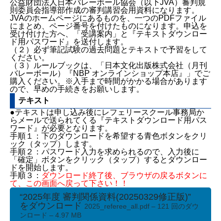
公益財団法人日本バレーボール協会（以下JVA）審判規
則委員会指導部作成の審判講習会用資料になります。
JVAのホームページにあるものを、一つのPDFファイル
にまとめ、ページ番号を付けたものになります。申込を
受け付けた方へ、「受講案内」と『テキストダウンロー
ド用パスワード』を送付します。
（２）必ず筆記試験の過去問題とテキストで予習をして
ください。
（３）ルールブックは、「日本文化出版株式会社（月刊
バレーボール）
『NBP オンラインショップ本店』」
でご
購入ください。※入手まで時間がかかる場合があります
ので、早めの手続きをお願いします。
テキスト
●テキストは申し込み後にレフェリースクール事務局か
らメールで送られてくる『テキストダウンロード用パス
ワード』が必要となります。
手順１：下のダウンロードを希望する青色ボタンをクリ
ック（タップ）します。
手順２：パスワード入力を求められるので、入力後に
「確定」ボタンをクリック（タップ）するとダウンロー
ドを開始します。
手順３：
ダウンロード終了後、ブラウザの戻るボタンに
て、この画面へ戻って下さい！！
“2025年度 審判関係資料(20250329修正版)”
開催について
をダウンロード
2025_referee_all.pdf – 121 回のダウ
申込みフォーム
ンロード – 4.97 MB
要綱など