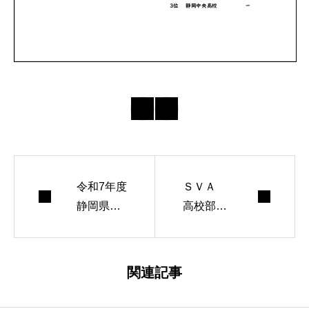
令和7年度
ＳＶＡ
静岡県高
高校部ホ
校総体バ
ームペー
レーボー
ジのデザ
ル競技が
イン変更
関連記事
行われま
について
した（大