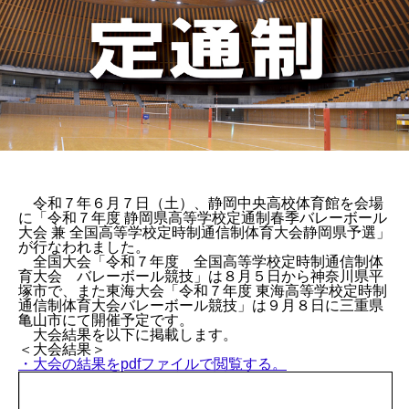
令和７年６月７日（土）、静岡中央高校体育館を会場
に「令和７年度 静岡県高等学校定通制春季バレーボール
大会 兼 全国高等学校定時制通信制体育大会静岡県予選」
が行なわれました。
全国大会「令和７年度 全国高等学校定時制通信制体
育大会 バレーボール競技」は８月５日から神奈川県平
塚市で、また東海大会「令和７年度 東海高等学校定時制
通信制体育大会バレーボール競技」は９月８日に三重県
亀山市にて開催予定です。
大会結果を以下に掲載します。
＜大会結果＞
・大会の結果をpdfファイルで閲覧する。