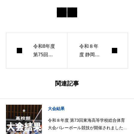
令和8年度
令和８年
第75回静
度 静岡県
岡県高等
高等学校
学校 定時
定通制春
制通信制
季バレー
関連記事
春季バレ
ボール大
ーボール
会が開催
大会につ
されまし
大会結果
いて（大
た。（大
令和８年度 第73回東海高等学校総合体育
会案内）
会結果）
大会バレーボール競技が開催されました。