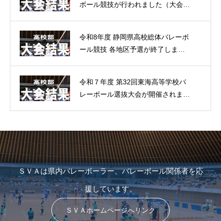
ボール競技が行われました（大会結
果）
令和8年度 静岡県高校総体バレーボ
ール競技 各地区予選が終了しまし
た。（大会結果）
令和７年度 第32回東海高等学校バ
レーボール選抜大会が開催されまし
た。（大会結果）
ＳＶＡは県内バレーボーラー、バレーボール関係者を応
援しています。
ＳＶＡホームページへリンク