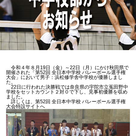
令和４年８月19日（金）～22日（月）にかけ秋田県で
開催された「第52回 全日本中学校 バレーボール選手権
大会」において男子：浜松修学舎中学校が優勝しまし
た。
22日に行われた決勝戦では奈良県の宇陀市立菟田野中
学校をセットカウント２対０で下し、見事初優勝を収め
ました。
詳しくは、
第52回 全日本中学校 バレーボール選手権
大会特設サイト
へ