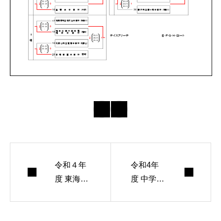
令和４年
令和4年
度 東海中
度 中学生
学校総合
JOC静岡
体育大会
県選手団
バレーボ
が決まり