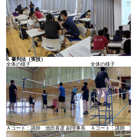
6. 審判法（実技）
全体の様子
全体の様子
Ａコート：講師 池田喜彦 副理事長
Ａコート：講師 池