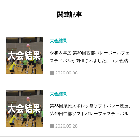
エーショ
祭スポー
ン祭が開
ツ大会ソ
関連記事
催されま
フトバレ
した。
ーボール
（大会結
競技が開
大会結果
果）
催されま
令和８年度 第30回西部バレーボールフェ
した（大
スティバルが開催されました。（大会結
会結果）
果）
2026.06.06
大会結果
第33回県民スポレク祭ソフトバレー競技、
第49回中部ソフトバレーフェスティバルが
開催されました。（大会結果）
2026.05.28