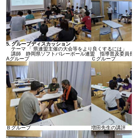
5. グループディスカッション
テーマ 「 県連盟主催の大会等をより良くするには」
講師 静岡県ソフトバレーボール連盟 指導普及委員長
Aグループ
Ｃグループ
Ｂグループ
増田先生の講評