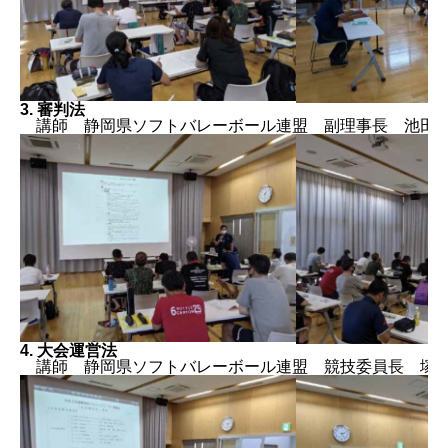
3. 審判法
講師 静岡県ソフトバレーボール連盟 副理事長 池田
4. 大会運営法
講師 静岡県ソフトバレーボール連盟 競技委員長 塚