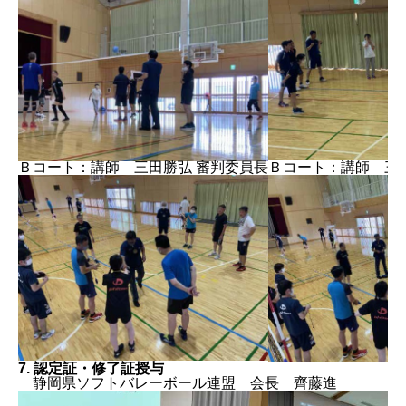
Ｂコート：講師 三田勝弘 審判委員長
Ｂコート：講師 三
7. 認定証・修了証授与
静岡県ソフトバレーボール連盟 会長 齊藤進