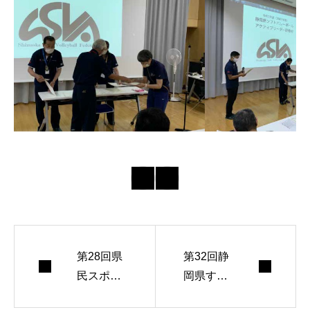
第28回県
第32回静
民スポー
岡県すこ
ツレクリ
やか長寿