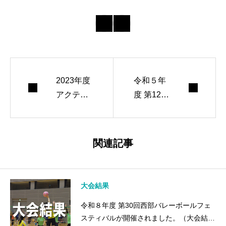
2023年度
令和５年
アクティ
度 第12回
ブリーダ
静岡県ソ
ー養成講
フトバレ
習会（更
ーボール
関連記事
新・資格
フェステ
移行）が
ィバルが
行われま
行われま
大会結果
した。
した（大
令和８年度 第30回西部バレーボールフェ
会結果）
スティバルが開催されました。（大会結