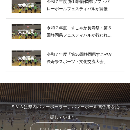
令和７年度 第13回静岡県ソフトバ
レーボールフェスティバルが開催さ
れました。（大会結果）
令和７年度 すこやか長寿祭・第５
回静岡県フェスティバルが行われま
した。（大会結果）
令和７年度「第36回静岡県すこやか
長寿祭スポーツ・文化交流大会」が
行われました。（大会結果）
ＳＶＡは県内バレーボーラー、バレーボール関係者を応
援しています。
ＳＶＡホームページへリンク