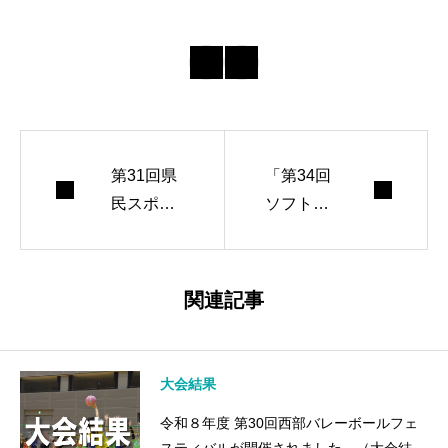
第31回県
「第34回
民スポレ
ソフトバ
ク祭ソフ
レーボー
トバレー
ル東海ブ
競技兼全
ロックフ
関連記事
国・東海
ェスティ
大会 県
バル」が
予選が開
行われま
大会結果
催されま
した。
令和８年度 第30回西部バレーボールフェ
した（大
（大会結
スティバルが開催されました。（大会結