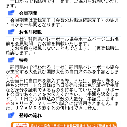
一口からでも結構です。是非、ご協力をお願いいたし
ます。
会員期間
会員期間は登録完了（会費のお振込確認完了）の翌月
１日から一年間となります。
お名前掲載
（一社）静岡県バレーボール協会ホームページにお名
前を会員期間、お名前を掲載いたします。
※お名前を掲載しないこともできます。（仮登録時に
確認します。）
特典
静岡県内で行われる（一社）静岡県バレーボール協会
が主管する大会及び国際大会の自由席のみを半額としま
す。
※
大会当日に自由席を購入する際、または、前売り券をお
持ちのサポート会員様は当日券売り場に免許証や学生証
など身分を証明できるものを持参していただき、サポー
ト会員であることをお伝えください。（半額を返金しま
す。）１日につき申込み口数の人数分、半額にします。
※
ＳＶリーグ、Ｖリーグの試合には適用されません。ま
た、ＪＶＡＭＲＳ割引との併用はできません。
登録の流れ