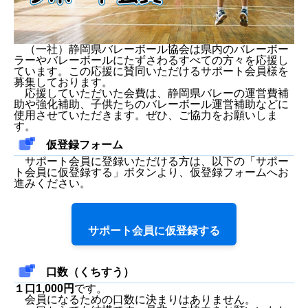
（一社）静岡県バレーボール協会は県内のバレーボー
ラーやバレーボールにたずさわるすべての方々を応援し
ています。この応援に賛同いただけるサポート会員様を
募集しております。
応援していただいた会費は、静岡県バレーの運営費補
助や強化補助、子供たちのバレーボール運営補助などに
使用させていただきます。ぜひ、ご協力をお願いしま
す。
仮登録フォーム
サポート会員に登録いただける方は、以下の「サポー
ト会員に仮登録する」ボタンより、仮登録フォームへお
進みください。
サポート会員に仮登録する
口数（くちすう）
１口1,000円
です。
会員になるための口数に決まりはありません。