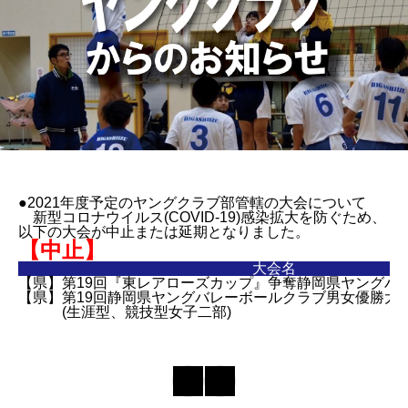
●2021年度予定のヤングクラブ部管轄の大会について
新型コロナウイルス(COVID-19)感染拡大を防ぐため、
以下の大会が中止または延期となりました。
【中止】
大会名
【県】第19回『東レアローズカップ』争奪静岡県ヤングバ
【県】第19回静岡県ヤングバレーボールクラブ男女優勝大
(生涯型、競技型女子二部)