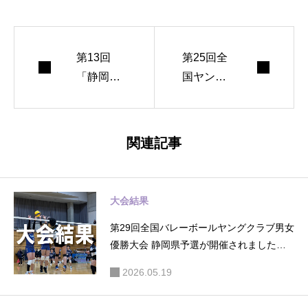
第13回
第25回全
「静岡の
国ヤング
風」ヤン
バレーボ
グクラブ
ールクラ
バレーボ
ブ男女優
関連記事
ール優勝
勝大会静
大会が行
岡県予選
われまし
（競技型
大会結果
た（大会
U-14）が
第29回全国バレーボールヤングクラブ男女
結果）
行われま
優勝大会 静岡県予選が開催されました
した（大
（大会結果）
会結果）
2026.05.19