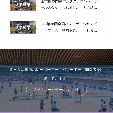
第23回静岡県ヤングクラブバレーボ
ール大会が行われました（大会結
果）
JVA第28回全国バレーボールヤング
クラブ大会 静岡予選が行われまし
た（大会結果）
ＳＶＡは県内バレーボーラー、バレーボール関係者を応
援しています。
ＳＶＡホームページへリンク