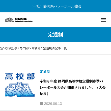
（一社）静岡県バレーボール協会
定通制
投稿記事
専門部
高校部
定通制の記事一覧
定通制
令和８年度 静岡県高等学校定通制春季バ
レーボール大会が開催されました。（大会
結果）
2026.06.13