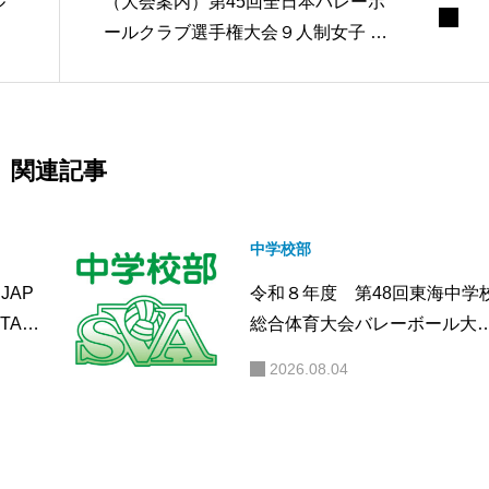
ル
（大会案内）第45回全日本バレーボ
ールクラブ選手権大会９人制女子 静
岡県予選大会について
関連記事
中学校部
JAP
令和８年度 第48回東海中学
STA
総合体育大会バレーボール大
した。
が開催されます
2026.08.04