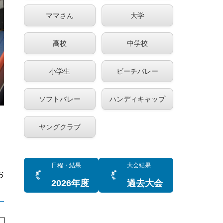
ママさん
大学
高校
中学校
小学生
ビーチバレー
ソフトバレー
ハンディキャップ
ヤングクラブ
日程・結果
大会結果
お
2026年度
過去大会