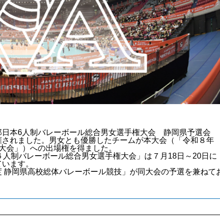
日本6人制バレーボール総合男女選手権大会 静岡県予選会
催されました。男女とも優勝したチームが本大会（「令和８年
大会」）への出場権を得ました。
人制バレーボール総合男女選手権大会」は７月18日～20日に
ています。
度 静岡県高校総体バレーボール競技
」が同大会の予選を兼ねて