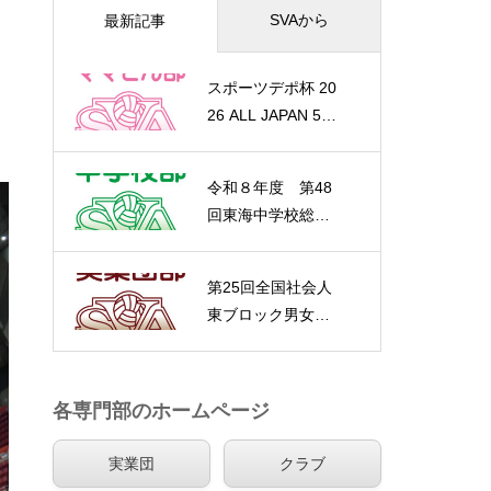
SVAから
最新記事
スポーツデポ杯 20
26 ALL JAPAN 5
0’s VOLLYBALL F
ESTA 静岡県予選
令和８年度 第48
が開催されまし
回東海中学校総合
た。（大会結果）
体育大会バレーボ
ール大会が開催さ
第25回全国社会人
れます
東ブロック男女優
勝大会静岡県予選
大会 兼 真田杯が
開催されました
各専門部のホームページ
（大会結果）
実業団
クラブ