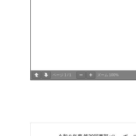
ページ
1
/
1
ズーム
100%