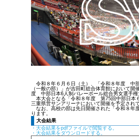
令和８年６月６日（土）、「令和８年度 中部
（一般の部）」が吉田町総合体育館において開
度 中部日本6人制バレーボール総合男女選手権
本大会となる「令和８年度 第75回中部日本６
三重県営サンアリーナにおいて開催を予定され
なお、高校の部は先日開催された「
令和８年
ります。
大会結果
・大会結果をpdfファイルで閲覧する。
・大会結果をダウンロードする。